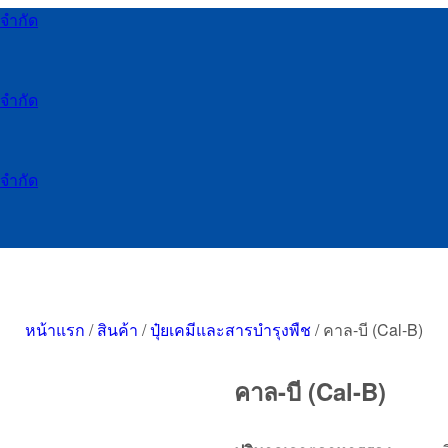
หน้าแรก
/
สินค้า
/
ปุ๋ยเคมีและสารบำรุงพืช
/
คาล-บี (Cal-B)
คาล-บี (Cal-B)