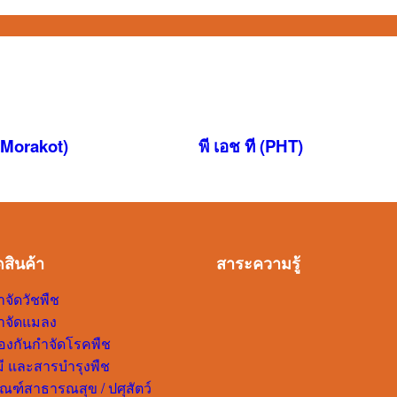
(Morakot)
พี เอช ที (PHT)
สินค้า
สาระความรู้
จัดวัชพืช
ำจัดแมลง
องกันกำจัดโรคพืช
คมี และสารบำรุงพืช
ัณฑ์สาธารณสุข / ปศุสัตว์