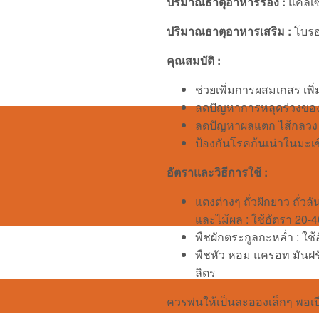
ปริมาณธาตุอาหารรอง :
แคลเซ
ปริมาณธาตุอาหารเสริม :
โบรอ
คุณสมบัติ :
ช่วยเพิ่มการผสมเกสร เพิ
ลดปัญหาการหลุดร่วงของ
ลดปัญหาผลแตก ไส้กลวง 
ป้องกันโรคก้นเน่าในมะเ
อัตราและวิธีการใช้ :
แตงต่างๆ ถั่วฝักยาว ถั่ว
และไม้ผล : ใช้อัตรา 20-40
พืชผักตระกูลกะหล่ำ : ใช้
พืชหัว หอม แครอท มันฝรั่
ลิตร
ควรพ่นให้เป็นละอองเล็กๆ พอเปี