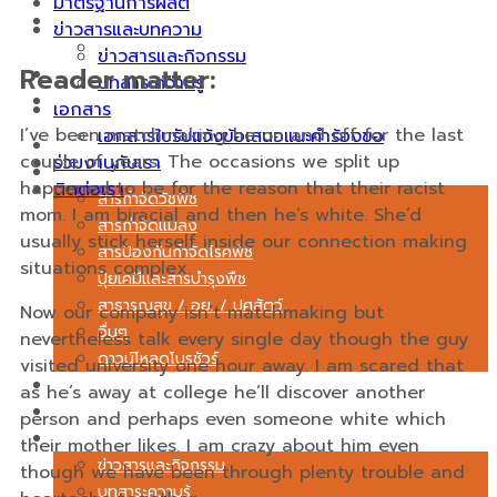
มาตรฐานการผลิต
เอกสาร
ข่าวสารและบทความ
เอกสารใบรับแจ้งข้อเสนอแนะคำร้องขอ
ข่าวสารและกิจกรรม
Reader matter:
ร่วมงานกับเรา
บทสาระความรู้
ติดต่อเรา
เอกสาร
I’ve been matchmaking he on and off for the last
เอกสารใบรับแจ้งข้อเสนอแนะคำร้องขอ
เกี่ยวกับเรา
couple of years. The occasions we split up
ร่วมงานกับเรา
สินค้า
happened to be for the reason that their racist
ติดต่อเรา
สารกำจัดวัชพืช
mom. I am biracial and then he’s white. She’d
สารกำจัดแมลง
usually stick herself inside our connection making
สารป้องกันกำจัดโรคพืช
situations complex.
ปุ๋ยเคมีและสารบำรุงพืช
สาธารณสุข / อย. / ปศุสัตว์
Now our company isn’t matchmaking but
อื่นๆ
nevertheless talk every single day though the guy
ดาวน์โหลดโบรชัวร์
visited university one hour away. I am scared that
บริการ
as he’s away at college he’ll discover another
มาตรฐานการผลิต
person and perhaps even someone white which
ข่าวสารและบทความ
their mother likes. I am crazy about him even
ข่าวสารและกิจกรรม
though we have been through plenty trouble and
บทสาระความรู้