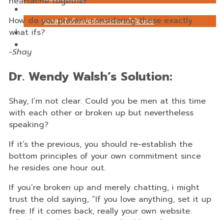
heartache together.
เอกสาร
How do you prevent considering these exactly
เอกสารใบรับแจ้งข้อเสนอแนะคำร้องขอ
what ifs?
ร่วมงานกับเรา
ติดต่อเรา
-Shay
Dr. Wendy Walsh’s Solution:
Shay, I’m not clear. Could you be men at this time
with each other or broken up but nevertheless
speaking?
If it’s the previous, you should re-establish the
bottom principles of your own commitment since
he resides one hour out.
If you’re broken up and merely chatting, i might
trust the old saying, “If you love anything, set it up
free. If it comes back, really your own website.