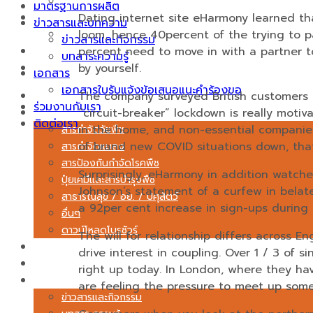
บทสาระความรู้
มาตรฐานการผลิต
เอกสาร
Dating internet site eHarmony learned tha
ข่าวสารและบทความ
เอกสารใบรับแจ้งข้อเสนอแนะคำร้องขอ
loom, hence 40percent of the trying to p
ข่าวสารและกิจกรรม
ร่วมงานกับเรา
percent need to move in with a partner to
บทสาระความรู้
ติดต่อเรา
by yourself.
เอกสาร
เอกสารใบรับแจ้งข้อเสนอแนะคำร้องขอ
เกี่ยวกับเรา
The company surveyed British customers 
ร่วมงานกับเรา
สินค้า
“circuit-breaker” lockdown is really moti
ติดต่อเรา
in the home, and non-essential companies
สารกำจัดวัชพืช
of brand new COVID situations down, that
สารกำจัดแมลง
สารป้องกันกำจัดโรคพืช
Surprisingly, eHarmony in addition watche
ปุ๋ยเคมีและสารบำรุงพืช
Johnson’s statement of a curfew in belate
สาธารณสุข / อย. / ปศุสัตว์
a 92per cent increase in sign-ups during 
อื่นๆ
ดาวน์โหลดโบรชัวร์
The will for relationship differs across E
บริการ
drive interest in coupling. Over 1 / 3 of
มาตรฐานการผลิต
right up today. In London, where they hav
ข่าวสารและบทความ
are feeling the pressure to meet up some
ข่าวสารและกิจกรรม