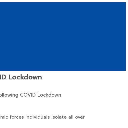
VID Lockdown
Following COVID Lockdown
ic forces individuals isolate all over