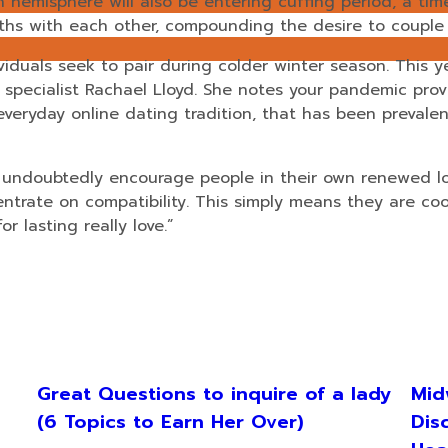
hemisphere will also be entering cuffing period, a tim
hs with each other, compounding the desire to couple 
viduals seek to pair during colder winter season. This
specialist Rachael Lloyd. She notes your pandemic pro
veryday online dating tradition, that has been preval
 undoubtedly encourage people in their own renewed look 
entrate on compatibility. This simply means they are co
or lasting really love.”
Great Questions to inquire of a lady
Mid
(6 Topics to Earn Her Over)
Dis