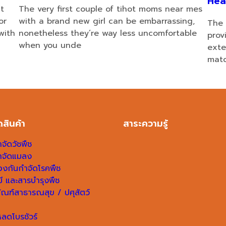
Hea
t
The very first couple of tihot moms near mes
or
with a brand new girl can be embarrassing,
The 
with
nonetheless they’re way less uncomfortable
prov
when you unde
exte
matc
สินค้า
สาระความรู้
จัดวัชพืช
ำจัดแมลง
องกันกำจัดโรคพืช
คมี และสารบำรุงพืช
ัณฑ์สาธารณสุข / ปศุสัตว์
ลดโบรชัวร์